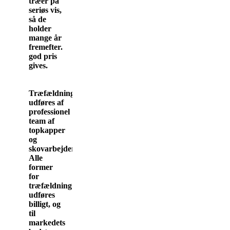
træer på
seriøs vis,
så de
holder
mange år
fremefter.
god pris
gives.
Træfældning
udføres af
professionel
team af
topkapper
og
skovarbejdere.
Alle
former
for
træfældning
udføres
billigt, og
til
markedets