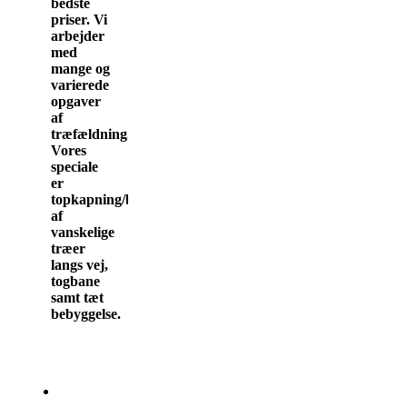
bedste
priser. Vi
arbejder
med
mange og
varierede
opgaver
af
træfældning.
Vores
speciale
er
topkapning/beskæring
af
vanskelige
træer
langs vej,
togbane
samt tæt
bebyggelse.