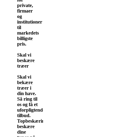
private,
firmaer
og
institutioner
til
markedets
billigste
pris.
Skal vi
beskære
træer
Skal vi
bekære
træer i
din have.
Så ring til
os og få et
uforpligtende
tilbud.
Topbeskæring.dk
beskære
dine