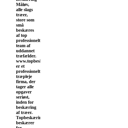
Måløv,
alle slags
træer,
store som
små
beskæres
af top
professionelt
team af
uddannet
træfælder.
www.topbeskæring.dk
er et
professionelt
træpleje
firma, der
tager alle
opgaver
seriøst,
inden for
beskæring
af træer.
Topbeskæring.dk
beskærer
for