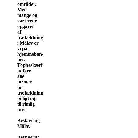
områder.
Med
mange og
varierede
opgaver
af
træfældning
i Måløv er
vi på
hjemmebane
her.
Topbeskæring.dk
udføre
alle
former
for
træfældning
billigt og
til rimlig
pris.
Beskæring
Måløv
Beskæring