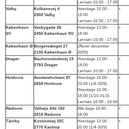
Lør/søn 10.00 - 17.00
Valby
Kulbanevej 4
Hverdage 10.00 -
+
2500 Valby
18.00
Lør/søn 10.00 - 17.00
København
Vasbygade 26
Hverdage 13.00 -
+
SV
2450 København SV
18.00
Lør/søn 10.00 - 17.00
København Ø
Borgervænget 27
(Åbner december
2100 København Ø
2009)
Dragør
Bachersmindevej 15
Hverdage 12.00 -
+
2791 Dragør
18.00
Lør/søn 10.00 - 17.00
Hvidovre
Avedøreholmen 97
Hverdage 10.00 -
+
2650 Hvidovre
20.00 (1/4-30/9)
Hverdage 10.00 -
18.00 (1/10-31/3)
Lør/søn 10.00 - 18.00
Rødovre
Valhøjs Allé 182
Alle dage 10.00 -
+
2610 Rødovre
18.00
Tårnby
Kirstinehøj 25C
Hverdage 10.00 -
+
2770 Kastrup
20.00 (1/4-30/9)