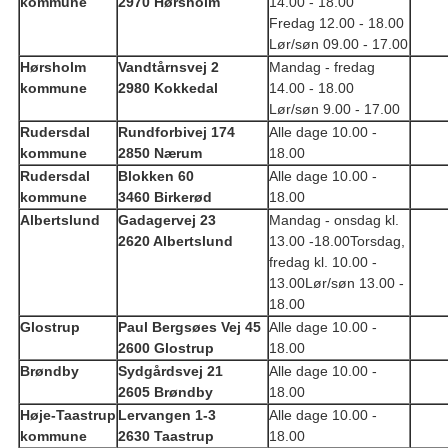
kommune
2970 Hørsholm
14.00 - 18.00
Fredag 12.00 - 18.00
Lør/søn 09.00 - 17.00
Hørsholm
Vandtårnsvej 2
Mandag - fredag
kommune
2980 Kokkedal
14.00 - 18.00
Lør/søn 9.00 - 17.00
Rudersdal
Rundforbivej 174
Alle dage 10.00 -
kommune
2850 Nærum
18.00
Rudersdal
Blokken 60
Alle dage 10.00 -
kommune
3460 Birkerød
18.00
Albertslund
Gadagervej 23
Mandag - onsdag kl.
2620 Albertslund
13.00 -18.00
Torsdag,
fredag kl. 10.00 -
13.00
Lør/søn 13.00 -
18.00
Glostrup
Paul Bergsøes Vej 45
Alle dage 10.00 -
2600 Glostrup
18.00
Brøndby
Sydgårdsvej 21
Alle dage 10.00 -
2605 Brøndby
18.00
Høje-Taastrup
Lervangen 1-3
Alle dage 10.00 -
kommune
2630 Taastrup
18.00