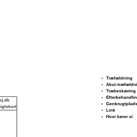
Træfældning
Akut-træfældn
Træbeskæring
Efterbehandlin
ej.dk
Genbrugtplads
igtskort
Link
Hvor kører vi