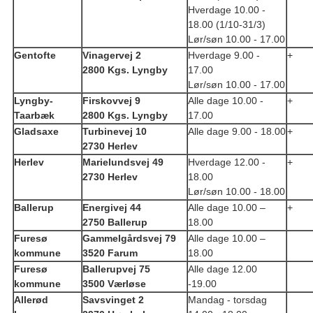
Hverdage 10.00 -
18.00 (1/10-31/3)
Lør/søn 10.00 - 17.00
Gentofte
Vinagervej 2
Hverdage 9.00 -
+
2800 Kgs. Lyngby
17.00
Lør/søn 10.00 - 17.00
Lyngby-
Firskovvej 9
Alle dage 10.00 -
+
Taarbæk
2800 Kgs. Lyngby
17.00
Gladsaxe
Turbinevej 10
Alle dage 9.00 - 18.00
+
2730 Herlev
Herlev
Marielundsvej 49
Hverdage 12.00 -
+
2730 Herlev
18.00
Lør/søn 10.00 - 18.00
Ballerup
Energivej 44
Alle dage 10.00 –
+
2750 Ballerup
18.00
Furesø
Gammelgårdsvej 79
Alle dage 10.00 –
kommune
3520 Farum
18.00
Furesø
Ballerupvej 75
Alle dage 12.00
kommune
3500 Værløse
-19.00
Allerød
Savsvinget 2
Mandag - torsdag