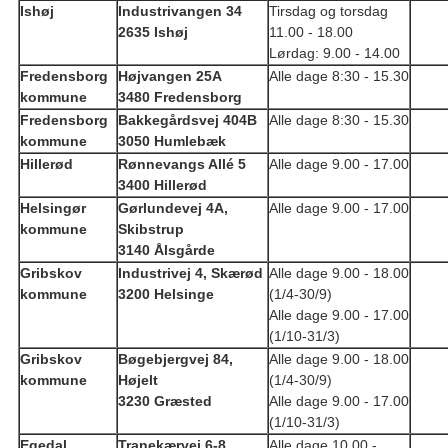
Ishøj
Industrivangen 34
Tirsdag og torsdag
2635 Ishøj
11.00 - 18.00
Lørdag: 9.00 - 14.00
Fredensborg
Højvangen 25A
Alle dage 8:30 - 15.30
kommune
3480 Fredensborg
Fredensborg
Bakkegårdsvej 404B
Alle dage 8:30 - 15.30
kommune
3050 Humlebæk
Hillerød
Rønnevangs Allé 5
Alle dage 9.00 - 17.00
3400 Hillerød
Helsingør
Gørlundevej 4A,
Alle dage 9.00 - 17.00
kommune
Skibstrup
3140 Ålsgårde
Gribskov
Industrivej 4, Skærød
Alle dage 9.00 - 18.00
kommune
3200 Helsinge
(1/4-30/9)
Alle dage 9.00 - 17.00
(1/10-31/3)
Gribskov
Bøgebjergvej 84,
Alle dage 9.00 - 18.00
kommune
Højelt
(1/4-30/9)
3230 Græsted
Alle dage 9.00 - 17.00
(1/10-31/3)
Egedal
Tranekærvej 6-8
Alle dage 10.00 -