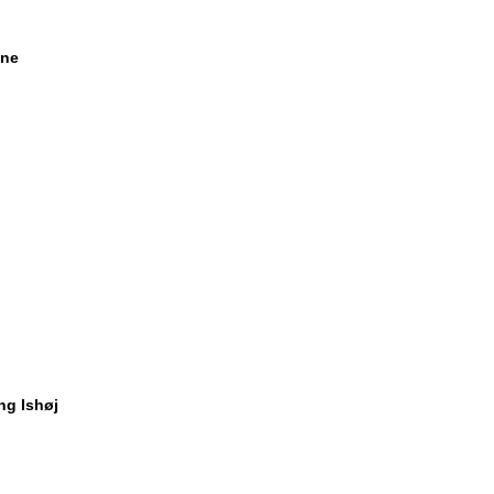
une
ng Ishøj