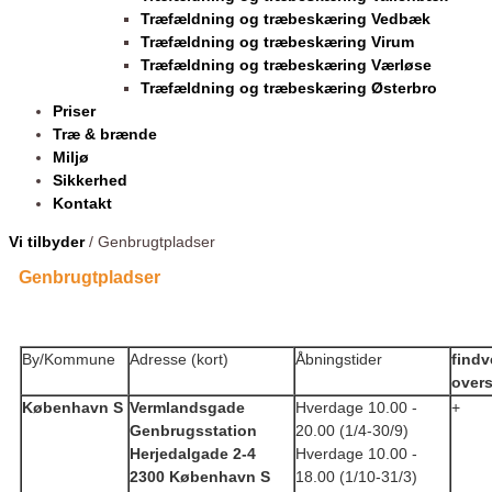
Træfældning og træbeskæring Vedbæk
Træfældning og træbeskæring Virum
Træfældning og træbeskæring Værløse
Træfældning og træbeskæring Østerbro
Priser
Træ & brænde
Miljø
Sikkerhed
Kontakt
Vi tilbyder
/ Genbrugtpladser
Genbrugtpladser
By/Kommune
Adresse (kort)
Åbningstider
findv
overs
København S
Vermlandsgade
Hverdage 10.00 -
+
Genbrugsstation
20.00 (1/4-30/9)
Herjedalgade 2-4
Hverdage 10.00 -
2300 København S
18.00 (1/10-31/3)