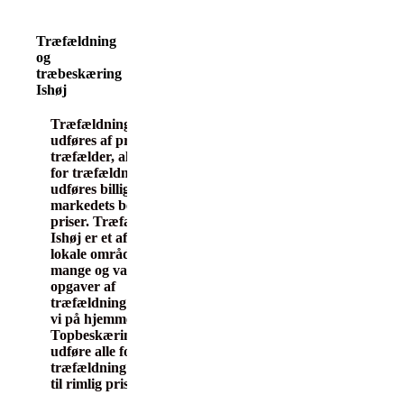
Træfældning
og
træbeskæring
Ishøj
Træfældning Ishøj
udføres af professionel
træfælder, alle former
for træfældning
udføres billigt, til
markedets bedste
priser. Træfældning i
Ishøj er et af vores
lokale områder. Med
mange og varierede
opgaver af
træfældning i Ishøj er
vi på hjemmebane her.
Topbeskæring.dk
udføre alle former for
træfældning billigt og
til rimlig pris.