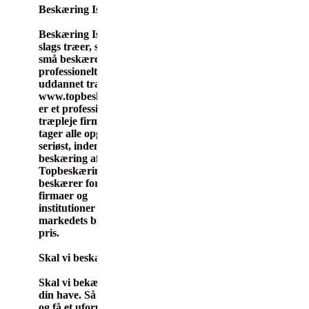
Beskæring Ishøj
Beskæring Ishøj, alle
slags træer, store som
små beskæres af top
professionelt team af
uddannet træfælder.
www.topbeskæring.dk
er et professionelt
træpleje firma, der
tager alle opgaver
seriøst, inden for
beskæring af træer.
Topbeskæring.dk
beskærer for private,
firmaer og
institutioner til
markedets billigste
pris.
Skal vi beskære træer
Skal vi bekære træer i
din have. Så ring til os
og få et uforpligtende