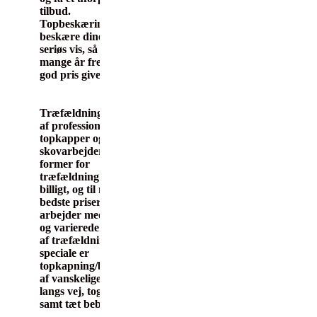
tilbud.
Topbeskæring.dk
beskære dine træer på
seriøs vis, så de holder
mange år fremefter.
god pris gives.
Træfældning udføres
af professionel team af
topkapper og
skovarbejdere. Alle
former for
træfældning udføres
billigt, og til markedets
bedste priser. Vi
arbejder med mange
og varierede opgaver
af træfældning. Vores
speciale er
topkapning/beskæring
af vanskelige træer
langs vej, togbane
samt tæt bebyggelse.