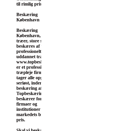
til rimlig pris.
Beskæring
København
Beskæring
København, alle slags
træer, store som små
beskæres af top
professionelt team af
uddannet træfælder.
www.topbeskæring.dk
er et professionelt
træpleje firma, der
tager alle opgaver
seriøst, inden for
beskæring af træer.
Topbeskæring.dk
beskærer for private,
firmaer og
institutioner til
markedets billigste
pris.
Skal vi beskære træer