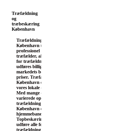
Træfældning
og
træbeskæring
København
Træfældning
København udføres af
professionel
træfælder, alle former
for træfældning
udføres billigt, til
markedets bedste
priser. Træfældning i
København er et af
vores lokale områder.
Med mange og
varierede opgaver af
træfældning i
København er vi på
hjemmebane her.
Topbeskæring.dk
udføre alle former for
træfældning billigt og