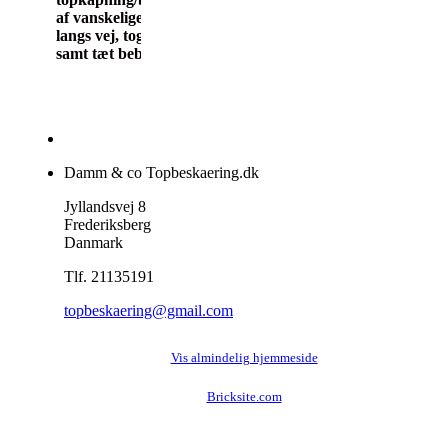
af vanskelige træer
langs vej, togbane
samt tæt bebyggelse.
Damm & co Topbeskaering.dk
Jyllandsvej 8
Frederiksberg
Danmark
Tlf. 21135191
topbeskaering@gmail.com
Vis almindelig hjemmeside
Bricksite.com