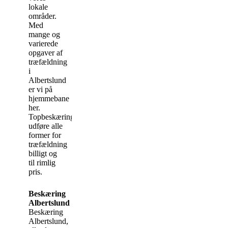
lokale
områder.
Med
mange og
varierede
opgaver af
træfældning
i
Albertslund
er vi på
hjemmebane
her.
Topbeskæring.dk
udføre alle
former for
træfældning
billigt og
til rimlig
pris.
Beskæring
Albertslund
Beskæring
Albertslund,