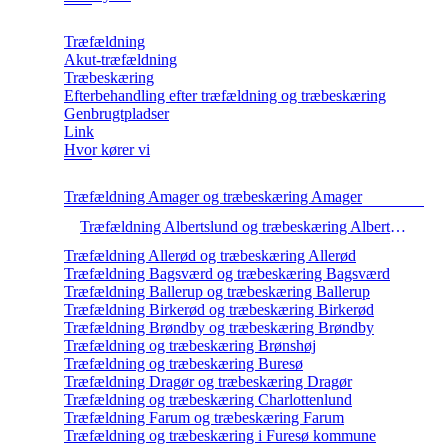
Træfældning
Akut-træfældning
Træbeskæring
Efterbehandling efter træfældning og træbeskæring
Genbrugtpladser
Link
Hvor kører vi
Træfældning Amager og træbeskæring Amager
Træfældning Albertslund og træbeskæring Albertlund
Træfældning Allerød og træbeskæring Allerød
Træfældning Bagsværd og træbeskæring Bagsværd
Træfældning Ballerup og træbeskæring Ballerup
Træfældning Birkerød og træbeskæring Birkerød
Træfældning Brøndby og træbeskæring Brøndby
Træfældning og træbeskæring Brønshøj
Træfældning og træbeskæring Buresø
Træfældning Dragør og træbeskæring Dragør
Træfældning og træbeskæring Charlottenlund
Træfældning Farum og træbeskæring Farum
Træfældning og træbeskæring i Furesø kommune