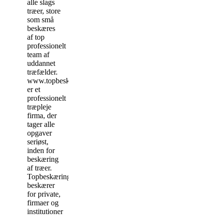
alle slags
træer, store
som små
beskæres
af top
professionelt
team af
uddannet
træfælder.
www.topbeskæring.dk
er et
professionelt
træpleje
firma, der
tager alle
opgaver
seriøst,
inden for
beskæring
af træer.
Topbeskæring.dk
beskærer
for private,
firmaer og
institutioner