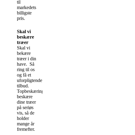
til
markedets
billigste
pris.
Skal vi
beskære
træer
Skal vi
bekære
træer i din
have. Så
ring til os
og få et
uforpligtende
tilbud.
Topbeskæring.dk
beskære
dine træer
på seriøs
vis, så de
holder
mange år
fremefter.