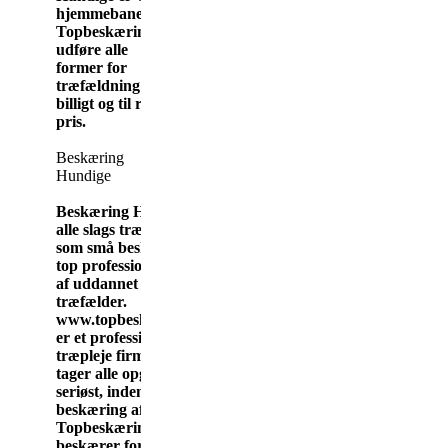
hjemmebane her.
Topbeskæring.dk
udføre alle
former for
træfældning
billigt og til rimlig
pris.
Beskæring
Hundige
Beskæring Hundige,
alle slags træer, store
som små beskæres af
top professionelt team
af uddannet
træfælder.
www.topbeskæring.dk
er et professionelt
træpleje firma, der
tager alle opgaver
seriøst, inden for
beskæring af træer.
Topbeskæring.dk
beskærer for private,