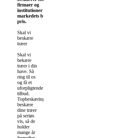
firmaer og
institutioner til
markedets billigste
pris.
Skal vi
beskære
træer
Skal vi
bekære
træer i din
have. Så
ring til os
og få et
uforpligtende
tilbud.
Topbeskæring.dk
beskære
dine træer
på seriøs
vis, så de
holder
mange år
fremefter.