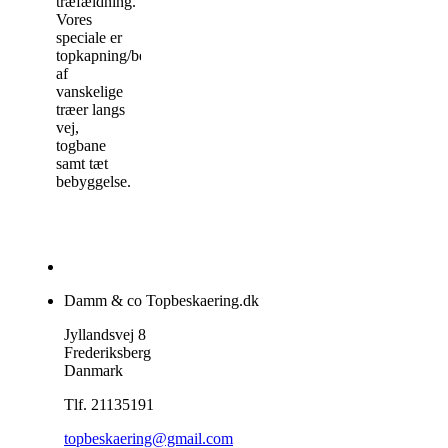
træfældning.
Vores
speciale er
topkapning/beskæring
af
vanskelige
træer langs
vej,
togbane
samt tæt
bebyggelse.
Damm & co Topbeskaering.dk
Jyllandsvej 8
Frederiksberg
Danmark
Tlf. 21135191
topbeskaering@gmail.com