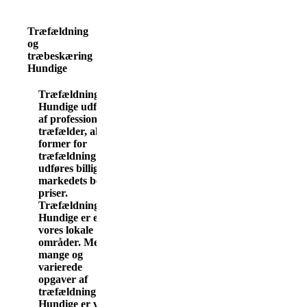
Træfældning
og
træbeskæring
Hundige
Træfældning
Hundige udføres
af professionel
træfælder, alle
former for
træfældning
udføres billigt, til
markedets bedste
priser.
Træfældning i
Hundige er et af
vores lokale
områder. Med
mange og
varierede
opgaver af
træfældning i
Hundige er vi på