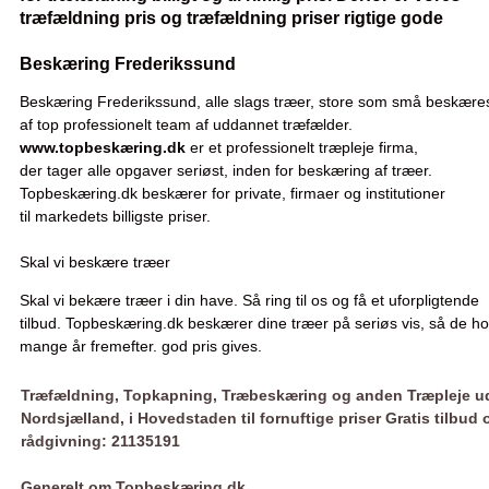
træfældning pris og træfældning priser rigtige gode
Beskæring Frederikssund
Beskæring Frederikssund, alle slags træer, store som små beskære
af top professionelt team af uddannet træfælder.
www.topbeskæring.dk
er et professionelt træpleje firma,
der tager alle opgaver seriøst, inden for beskæring af træer.
Topbeskæring.dk beskærer for private, firmaer og institutioner
til markedets billigste priser.
Skal vi beskære træer
Skal vi bekære træer i din have. Så ring til os og få et uforpligtende
tilbud. Topbeskæring.dk beskærer dine træer på seriøs vis, så de ho
mange år fremefter. god pris gives.
Træfældning, Topkapning, Træbeskæring og anden Træpleje ud
Nordsjælland, i Hovedstaden til fornuftige priser Gratis tilbud 
rådgivning: 21135191
Generelt om Topbeskæring.dk