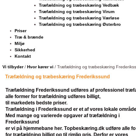
Træfældning og træbeskæring Vedbæk
Træfældning og træbeskæring Virum
Træfældning og træbeskæring Værløse
Træfældning og træbeskæring Østerbro
Priser
Træ & brænde
Miljø
Sikkerhed
Kontakt
Vi tilbyder
/
Hvor kører vi
/ Træfældning og træbeskæring Frederiks
Træfældning og træbeskæring Frederikssund
Træfældning Frederikssund udføres af professionel træf
alle former for træfældning udføres billigt,
til markedets bedste priser.
Træfældning i Frederikssund er et af vores lokale område
Med mange og varierede opgaver af træfældning i
Frederikssund
er vi på hjemmebane her. Topbeskæring.dk udføre alle f
for træfældning billigt og til rimlig pris. Derfor er vores