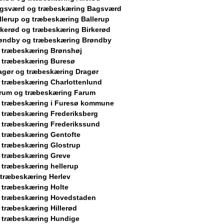
agsværd og træbeskæring Bagsværd
llerup og træbeskæring Ballerup
rkerød og træbeskæring Birkerød
øndby og træbeskæring Brøndby
 træbeskæring Brønshøj
 træbeskæring Buresø
agør og træbeskæring Dragør
 træbeskæring Charlottenlund
rum og træbeskæring Farum
 træbeskæring i Furesø kommune
 træbeskæring Frederiksberg
 træbeskæring Frederikssund
 træbeskæring Gentofte
 træbeskæring Glostrup
 træbeskæring Greve
 træbeskæring hellerup
 træbeskæring Herlev
 træbeskæring Holte
 træbeskæring Hovedstaden
 træbeskæring Hillerød
 træbeskæring Hundige