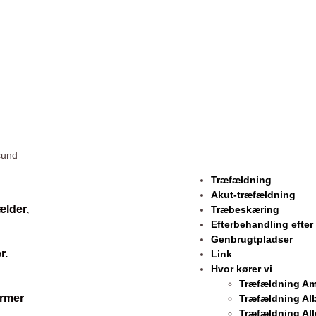
sund
Træfældning
Akut-træfældning
ælder,
Træbeskæring
Efterbehandling efte
Genbrugtpladser
r.
Link
Hvor kører vi
Træfældning Am
ormer
Træfældning Al
Træfældning All