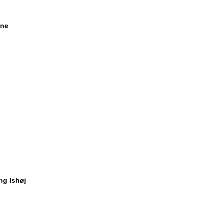
une
ng Ishøj