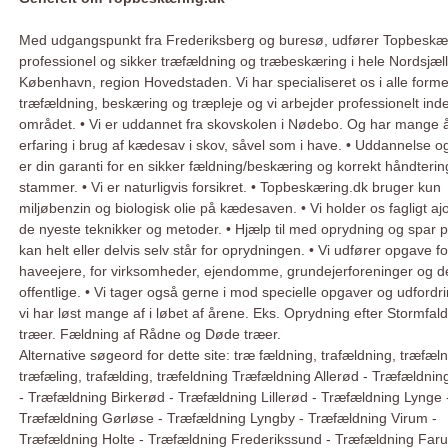
Med udgangspunkt fra Frederiksberg og buresø, udfører Topbeskæ
professionel og sikker træfældning og træbeskæring i hele Nordsjæl
København, region Hovedstaden. Vi har specialiseret os i alle forme
træfældning, beskæring og træpleje og vi arbejder professionelt ind
området. • Vi er uddannet fra skovskolen i Nødebo. Og har mange 
erfaring i brug af kædesav i skov, såvel som i have. • Uddannelse og
er din garanti for en sikker fældning/beskæring og korrekt håndterin
stammer. • Vi er naturligvis forsikret. • Topbeskæring.dk bruger kun
miljøbenzin og biologisk olie på kædesaven. • Vi holder os fagligt a
de nyeste teknikker og metoder. • Hjælp til med oprydning og spar 
kan helt eller delvis selv står for oprydningen. • Vi udfører opgave fo
haveejere, for virksomheder, ejendomme, grundejerforeninger og d
offentlige. • Vi tager også gerne i mod specielle opgaver og udfordr
vi har løst mange af i løbet af årene. Eks. Oprydning efter Stormfald
træer. Fældning af Rådne og Døde træer.
Alternative søgeord for dette site: træ fældning, trafældning, træfæln
træfæling, trafælding, træfeldning Træfældning Allerød - Træfældning
- Træfældning Birkerød - Træfældning Lillerød - Træfældning Lynge 
Træfældning Gørløse - Træfældning Lyngby - Træfældning Virum -
Træfældning Holte - Træfældning Frederikssund - Træfældning Far