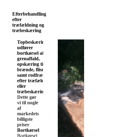
Efterbehandling
efter
træfældning og
træbeskæring
Topbeskæring.dk
udfører
bortkørsel af
grenaffald,
opskæring til
brænde, flisning
samt rodfræsning
efter træfældning
eller
træbeskæring.
Dette gør
vi til nogle
af
markedets
billigste
priser
Bortkørsel
Bortkørsel