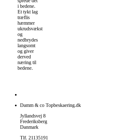
sprede det
i bedene.
Et tykt lag
træflis
hæmmer
ukrudsvækst
og
nedbrydes
langsomt
og giver
derved
næring til
bedene.
Damm & co Topbeskaering.dk
Jyllandsvej 8
Frederiksberg
Danmark
Tlf. 21135191