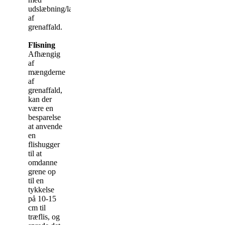
udslæbning/læsning
af
grenaffald.
Flisning
Afhængig
af
mængderne
af
grenaffald,
kan der
være en
besparelse
at anvende
en
flishugger
til at
omdanne
grene op
til en
tykkelse
på 10-15
cm til
træflis, og