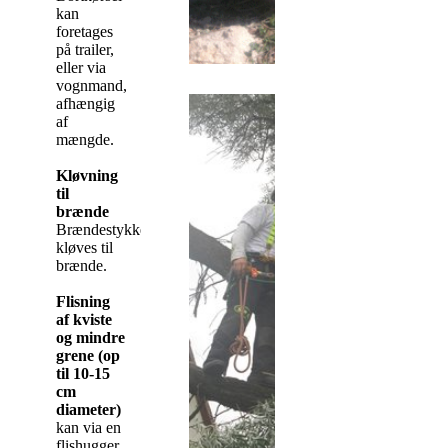
kan
foretages
på trailer,
eller via
vognmand,
afhængig
af
mængde.
Kløvning
til
brænde
Brændestykker(hjul)
kløves til
brænde.
Flisning
af kviste
og mindre
grene (op
til 10-15
cm
diameter)
kan via en
flishugger