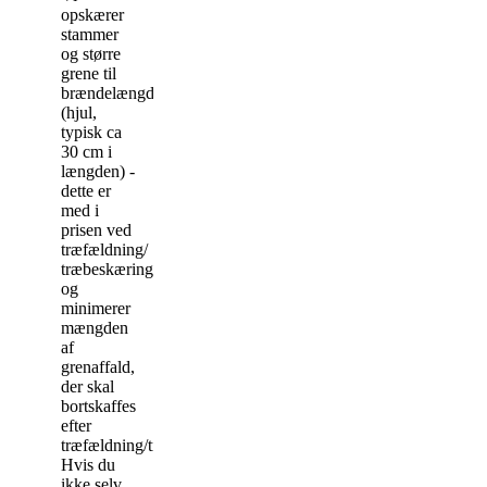
opskærer
stammer
og større
grene til
brændelængder
(hjul,
typisk ca
30 cm i
længden) -
dette er
med i
prisen ved
træfældning/
træbeskæring,
og
minimerer
mængden
af
grenaffald,
der skal
bortskaffes
efter
træfældning/træbeskæring.
Hvis du
ikke selv