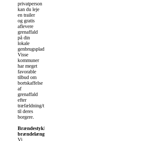
privatperson
kan du leje
en trailer
og gratis
aflevere
grenaffald
på din
lokale
genbrugsplads.
Visse
kommuner
har meget
favorable
tilbud om
bortskaffelse
af
grenaffald
efter
træfældning/træbeskæring
til deres
borgere.
Brændestykker/
brændelængder
Vi