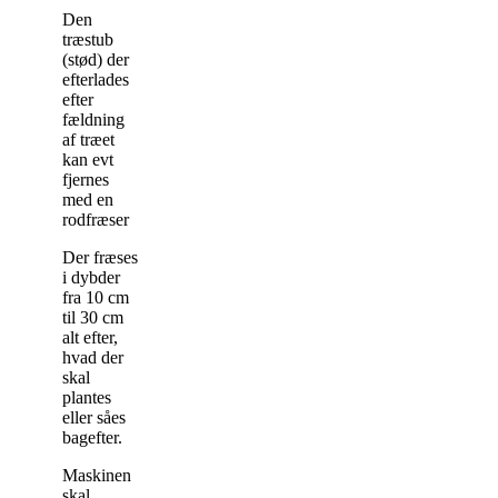
Den
træstub
(stød) der
efterlades
efter
fældning
af træet
kan evt
fjernes
med en
rodfræser
Der fræses
i dybder
fra 10 cm
til 30 cm
alt efter,
hvad der
skal
plantes
eller såes
bagefter.
Maskinen
skal