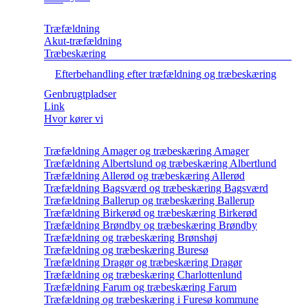
Træfældning
Akut-træfældning
Træbeskæring
Efterbehandling efter træfældning og træbeskæring
Genbrugtpladser
Link
Hvor kører vi
Træfældning Amager og træbeskæring Amager
Træfældning Albertslund og træbeskæring Albertlund
Træfældning Allerød og træbeskæring Allerød
Træfældning Bagsværd og træbeskæring Bagsværd
Træfældning Ballerup og træbeskæring Ballerup
Træfældning Birkerød og træbeskæring Birkerød
Træfældning Brøndby og træbeskæring Brøndby
Træfældning og træbeskæring Brønshøj
Træfældning og træbeskæring Buresø
Træfældning Dragør og træbeskæring Dragør
Træfældning og træbeskæring Charlottenlund
Træfældning Farum og træbeskæring Farum
Træfældning og træbeskæring i Furesø kommune