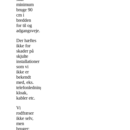
minimum
bruge 90
cm i
bredden
for til og
adgangsveje.
Der hæftes
ikke for
skader på
skjulte
installationer
som vi
ikke er
bekendt
med, eks.
telefonledninger,
kloak,
kabler etc.
Vi
rodfræser
ikke selv,
men
bruger: