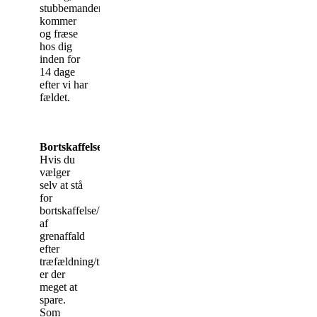
stubbemanden
kommer
og fræse
hos dig
inden for
14 dage
efter vi har
fældet.
Bortskaffelse
Hvis du
vælger
selv at stå
for
bortskaffelse/bortkørsel
af
grenaffald
efter
træfældning/træbeskæring,
er der
meget at
spare.
Som