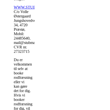
WWW.STUBMANDEN.DK
C/o Volle
Østergaard
Jungshovedvej
34, 4720
Præstø,
Mobil:
24485640,
mail@stubmanden.dk,
CVR nr.
27323715
Du er
velkommen
til selv at
booke
rodfræsning
eller vi
kan gøre
det for dig.
Hvis vi
booker
rodfræsning
for dig, vil