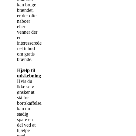
kan bruge
brændet,
er der ofte
naboer
eller
venner der
er
interesserede
i et tilbud
om gratis
brænde.
Hjælp til
udslæbning
Hvis du
ikke selv
ønsker at
stå for
bortskaffelse,
kan du
stadig
spare en
del ved at
hjælpe
med