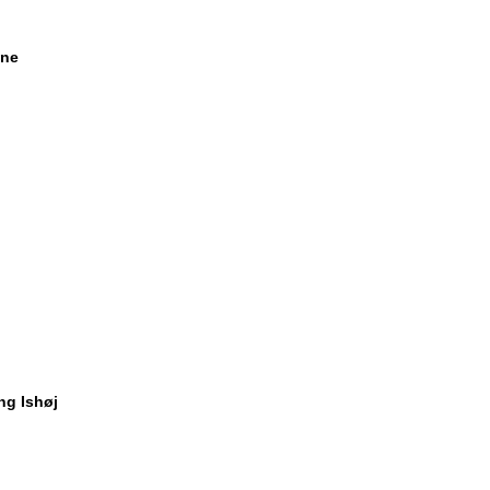
une
ng Ishøj