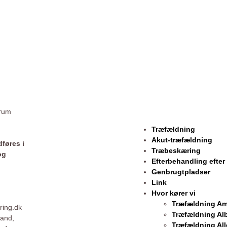
arum
Træfældning
Akut-træfældning
føres i
Træbeskæring
og
Efterbehandling efte
Genbrugtpladser
Link
Hvor kører vi
Træfældning Am
ring.dk
Træfældning Al
land,
Træfældning All